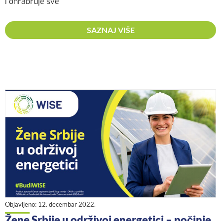
i ohrabruje sve
SAZNAJ VIŠE
Objavljeno:
12. decembar 2022.
Žene Srbije u održivoj energetici – počinje