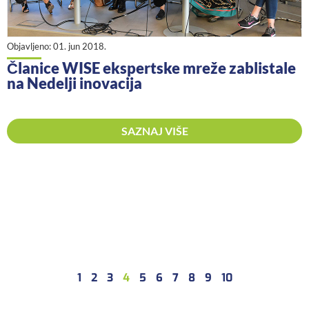
Objavljeno:
01. jun 2018.
Članice WISE ekspertske mreže zablistale
na Nedelji inovacija
SAZNAJ VIŠE
1
2
3
4
5
6
7
8
9
10