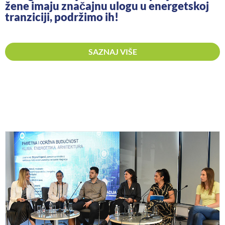
žene imaju značajnu ulogu u energetskoj
tranziciji, podržimo ih!
SAZNAJ VIŠE