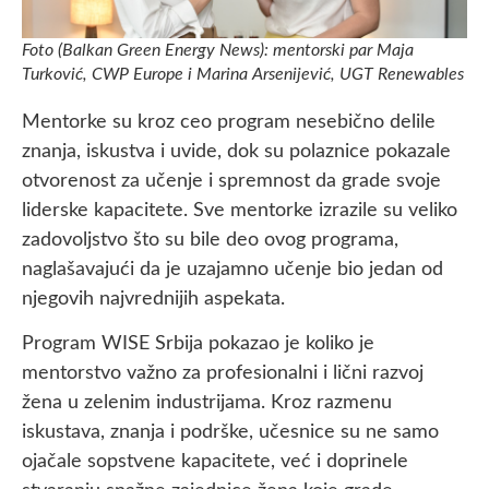
Foto (Balkan Green Energy News): mentorski par Maja
Turković, CWP Europe i Marina Arsenijević, UGT Renewables
Mentorke su kroz ceo program nesebično delile
znanja, iskustva i uvide, dok su polaznice pokazale
otvorenost za učenje i spremnost da grade svoje
liderske kapacitete. Sve mentorke izrazile su veliko
zadovoljstvo što su bile deo ovog programa,
naglašavajući da je uzajamno učenje bio jedan od
njegovih najvrednijih aspekata.
Program WISE Srbija pokazao je koliko je
mentorstvo važno za profesionalni i lični razvoj
žena u zelenim industrijama. Kroz razmenu
iskustava, znanja i podrške, učesnice su ne samo
ojačale sopstvene kapacitete, već i doprinele