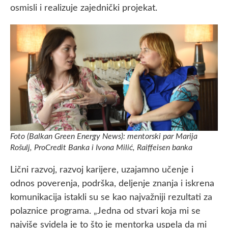
osmisli i realizuje zajednički projekat.
Foto (Balkan Green Energy News): mentorski par Marija
Rošulj, ProCredit Banka i Ivona Milić, Raiffeisen banka
Lični razvoj, razvoj karijere, uzajamno učenje i
odnos poverenja, podrška, deljenje znanja i iskrena
komunikacija istakli su se kao najvažniji rezultati za
polaznice programa. „Jedna od stvari koja mi se
najviše svidela je to što je mentorka uspela da mi