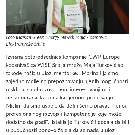
Foto (Balkan Green Energy News): Maja Adamović,
Elektromreže Srbije
Izvršna potpredsednica kompanije CWP Europe i
koosnivačica WISE Srbija mreže Maja Turković se
takođe našla u ulozi mentorke. „Marina i ja smo
zajedno radile na prepoznavanju njenih mogućnosti
u skladu sa obrazovanjem, interesovanjima i
tržištem rada, kao i na karijernom profilisanju.
Mislim da smo uspele da definišemo pravac njenog
profesionalnog razvoja i kompetencije koje može
dodatno da gradi“, istakla je Turković i dodala da bi i
u budućnosti ponovo želela da se nađe u ulozi