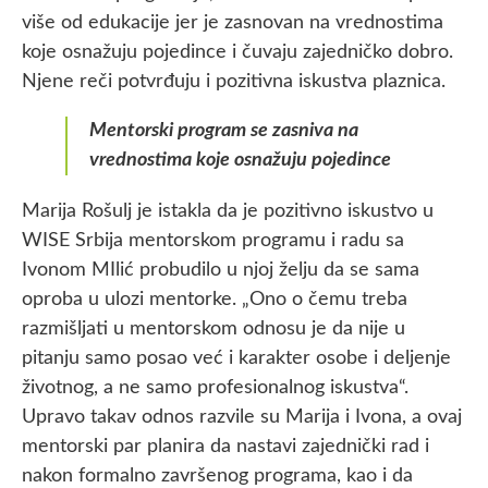
više od edukacije jer je zasnovan na vrednostima
koje osnažuju pojedince i čuvaju zajedničko dobro.
Njene reči potvrđuju i pozitivna iskustva plaznica.
Mentorski program se zasniva na
vrednostima koje osnažuju pojedince
Marija Rošulj je istakla da je pozitivno iskustvo u
WISE Srbija mentorskom programu i radu sa
Ivonom MIlić probudilo u njoj želju da se sama
oproba u ulozi mentorke. „Ono o čemu treba
razmišljati u mentorskom odnosu je da nije u
pitanju samo posao već i karakter osobe i deljenje
životnog, a ne samo profesionalnog iskustva“.
Upravo takav odnos razvile su Marija i Ivona, a ovaj
mentorski par planira da nastavi zajednički rad i
nakon formalno završenog programa, kao i da