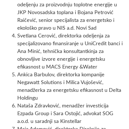
odeljenju za proizvodnju toplotne energije u
JKP Novosadska toplana i Bojana Petrović
Raičević, senior specijalista za energetsko i
ekološko pravo u NIS a.d. Novi Sad
Svetlana Cerović, direktorka odeljenja za
specijalizovano finansiranje u UniCredit banci i
Ana Minić, tehnička konsultantkinja za
obnovljive izvore energije i energetsku
efikasnost u MACS Energy &Water
Ankica Barbulov, direktorka kompanije
Negawatt Solutions i Milica Vujošević,
menadžerka za energetsku efikasnost u Delta
Holdingu
Nataša Zdravković, menadžer investicija
Ezpada Group i Sara Ostojić, advokat SOG
a.o.d. u saradnji sa Kinstellar