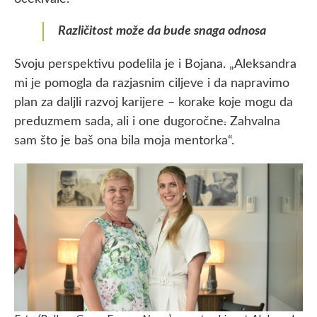
Različitost može da bude snaga odnosa
Svoju perspektivu podelila je i Bojana. „Aleksandra
mi je pomogla da razjasnim ciljeve i da napravimo
plan za daljli razvoj karijere – korake koje mogu da
preduzmem sada, ali i one dugoročne
.
Zahvalna
sam što je baš ona bila moja mentorka“.