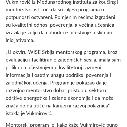
Vukmirović iz Međunarodnog instituta za koučing i
mentorstvo, ističući da su ciljevi programa u
potpunosti ostvareni. Po njenim rečima izgrađeni
su kvalitetni odnosi poverenja, a većina učesnica
izrazila je želju da i ubuduće učestvuje u sličnim
inicijativama.
„U okviru WISE Srbija mentorskog programa, kroz
evaluaciju i facilitiranje zajedničkih sesija, imala sam
priliku da učestvujem u kvalitetnoj razmeni
informacija i osetim snagu podrške, poverenja i
zajedničkog učenja. Program je pokazao da je
razvojno mentorstvo dobar pristup u sektoru
održive energetike i zelene ekonomije i da može
značajno da utiče na karijerni razvoj polaznica“,
istakla je Vukmirović.
Mentorski program je, kako kaže Vukmirović puno