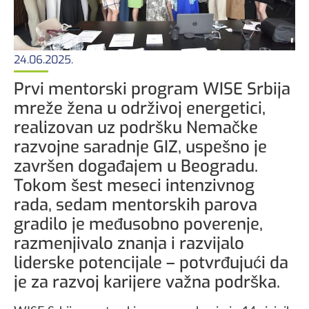
24.06.2025.
Prvi mentorski program WISE Srbija
mreže žena u održivoj energetici,
realizovan uz podršku Nemačke
razvojne saradnje GIZ, uspešno je
završen događajem u Beogradu.
Tokom šest meseci intenzivnog
rada, sedam mentorskih parova
gradilo je međusobno poverenje,
razmenjivalo znanja i razvijalo
liderske potencijale – potvrđujući da
je za razvoj karijere važna podrška.