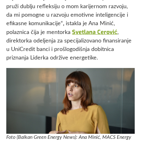
pruži dublju refleksiju o mom karijernom razvoju,
da mi pomogne u razvoju emotivne inteligencije i
efikasne komunikacije“
,
istakla je Ana Minić,
Svetlana Cerović
polaznica čija je mentorka
,
direktorka odeljenja za specijalizovano finansiranje
u UniCredit banci i prošlogodišnja dobitnica
priznanja Liderka održive energetike.
Foto (Balkan Green Energy News): Ana Minić, MACS Energy