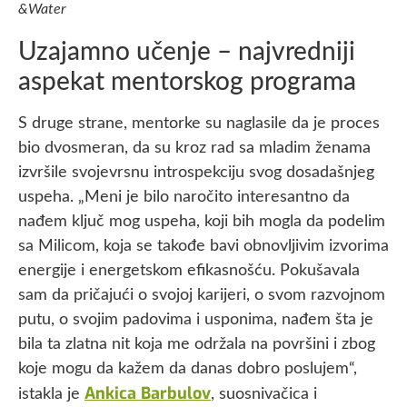
&Water
Uzajamno učenje – najvredniji
aspekat mentorskog programa
S druge strane, mentorke su naglasile da je proces
bio dvosmeran, da su kroz rad sa mladim ženama
izvršile svojevrsnu introspekciju svog dosadašnjeg
uspeha. „Meni je bilo naročito interesantno da
nađem ključ mog uspeha, koji bih mogla da podelim
sa Milicom, koja se takođe bavi obnovljivim izvorima
energije i energetskom efikasnošću. Pokušavala
sam da pričajući o svojoj karijeri, o svom razvojnom
putu, o svojim padovima i usponima, nađem šta je
bila ta zlatna nit koja me održala na površini i zbog
koje mogu da kažem da danas dobro poslujem“,
Ankica Barbulov
istakla je
, suosnivačica i