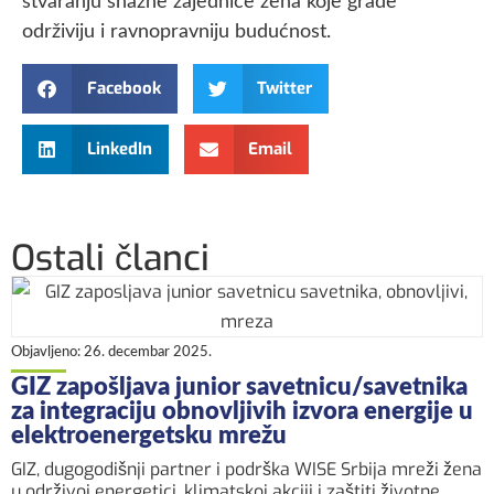
stvaranju snažne zajednice žena koje grade
održiviju i ravnopravniju budućnost.
Facebook
Twitter
LinkedIn
Email
Ostali članci
Objavljeno:
26. decembar 2025.
GIZ zapošljava junior savetnicu/savetnika
za integraciju obnovljivih izvora energije u
elektroenergetsku mrežu
GIZ, dugogodišnji partner i podrška WISE Srbija mreži žena
u održivoj energetici, klimatskoj akciji i zaštiti životne