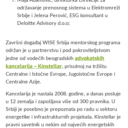
Maja Adamović, direktorka Direkcije za
održavanje prenosnog sistema u Elektromreži
Srbije i Jelena Perović, ESG konsultant u
Deloitte Advisory d.o.o;
Završni događaj WISE Srbija mentorskog programa
održan je u partnerstvu i pod pokroviteljstvom
advokatskih
jedne od vodećih beogradskih
kancelarija – Kinstellar
, prisutnoj na tržištu
Centralne i Istočne Evrope, Jugoistočne Evrope i
Centralne Azije.
Kancelarija je nastala 2008. godine, a danas posluje
u 12 zemalja i zapošljava više od 300 pravnika. U
Srbiji je posebno je prepoznata po radu u sektoru
energetike i infrastrukturnih projekata. Kinstellar je
pravni savetnik u nekim od najvećih energetskih