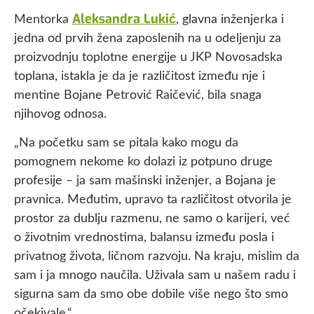
Aleksandra Lukić
Mentorka
, glavna inženjerka i
jedna od prvih žena zaposlenih na u odeljenju za
proizvodnju toplotne energije u JKP Novosadska
toplana, istakla je da je različitost između nje i
mentine Bojane Petrović Raičević, bila snaga
njihovog odnosa.
„Na početku sam se pitala kako mogu da
pomognem nekome ko dolazi iz potpuno druge
profesije – ja sam mašinski inženjer, a Bojana je
pravnica. Međutim, upravo ta različitost otvorila je
prostor za dublju razmenu, ne samo o karijeri, već
o životnim vrednostima, balansu između posla i
privatnog života, ličnom razvoju. Na kraju, mislim da
sam i ja mnogo naučila. Uživala sam u našem radu i
sigurna sam da smo obe dobile više nego što smo
očekivale.“