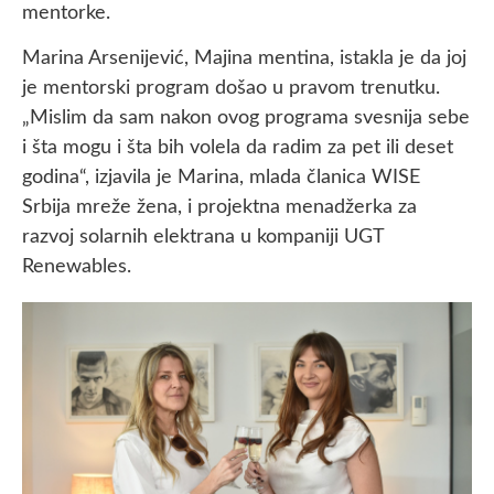
mentorke.
Marina Arsenijević, Majina mentina, istakla je da joj
je mentorski program došao u pravom trenutku.
„Mislim da sam nakon ovog programa svesnija sebe
i šta mogu i šta bih volela da radim za pet ili deset
godina“, izjavila je Marina, mlada članica WISE
Srbija mreže žena, i projektna menadžerka za
razvoj solarnih elektrana u kompaniji UGT
Renewables.