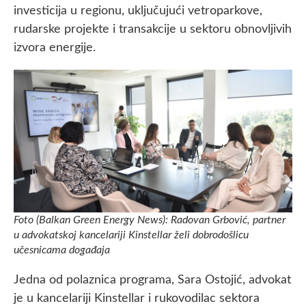
investicija u regionu, uključujući vetroparkove,
rudarske projekte i transakcije u sektoru obnovljivih
izvora energije.
Foto (Balkan Green Energy News): Radovan Grbović, partner
u advokatskoj kancelariji Kinstellar želi dobrodošlicu
učesnicama događaja
Jedna od polaznica programa, Sara Ostojić, advokat
je u kancelariji Kinstellar i rukovodilac sektora