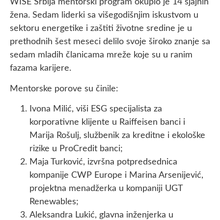
WISE Srbija mentorski program okupio je 14 sjajnih
žena. Sedam liderki sa višegodišnjim iskustvom u
sektoru energetike i zaštiti životne sredine je u
prethodnih šest meseci delilo svoje široko znanje sa
sedam mladih članicama mreže koje su u ranim
fazama karijere.
Mentorske porove su činile:
Ivona Milić, viši ESG specijalista za
korporativne klijente u Raiffeisen banci i
Marija Rošulj, službenik za kreditne i ekološke
rizike u ProCredit banci;
Maja Turković, izvršna potpredsednica
kompanije CWP Europe i Marina Arsenijević,
projektna menadžerka u kompaniji UGT
Renewables;
Aleksandra Lukić, glavna inženjerka u