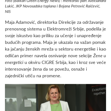
Foto (Balkan Green Energy News) : mentorski part Aleksandra
Lukić, JKP Novosadska toplana i Bojana Petrović Raičević,
NIS
Maja Adamović, direktorka Direkcije za održavanje
prenosnog sistema u Elektromreži Srbije, podelila je
svoje iskustvo kao priliku za učenje i unapređenje
budućih programa. Maja je ukazala na važan pomak
ka jačanju ženskih mreža u sektoru energetike i kao
odličan primer navela osnivanje nove sekcije
Žene u
energetici
u okviru CIGRE Srbija, kao i kroz sve veće
interesovanje žena da se povežu, osnaže i
zajednički utiču na promene.