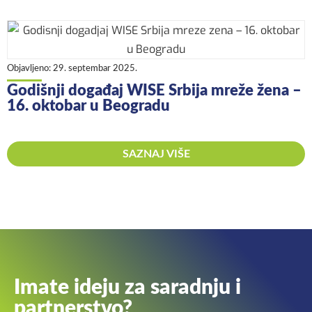
Objavljeno:
29. septembar 2025.
Godišnji događaj WISE Srbija mreže žena –
16. oktobar u Beogradu
SAZNAJ VIŠE
Imate ideju za saradnju i
partnerstvo?