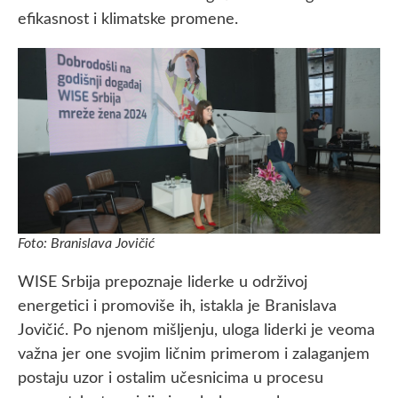
efikasnost i klimatske promene.
Foto: Branislava Jovičić
WISE Srbija prepoznaje liderke u održivoj
energetici i promoviše ih, istakla je Branislava
Jovičić. Po njenom mišljenju, uloga liderki je veoma
važna jer one svojim ličnim primerom i zalaganjem
postaju uzor i ostalim učesnicima u procesu