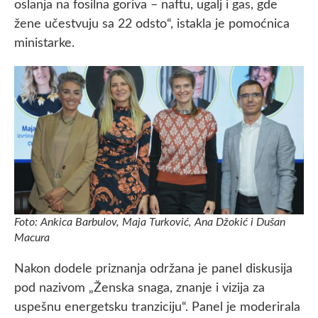
oslanja na fosilna goriva – naftu, ugalj i gas, gde
žene učestvuju sa 22 odsto“, istakla je pomoćnica
ministarke.
Foto: Ankica Barbulov, Maja Turković, Ana Džokić i Dušan
Macura
Nakon dodele priznanja održana je panel diskusija
pod nazivom „Ženska snaga, znanje i vizija za
uspešnu energetsku tranziciju“. Panel je moderirala