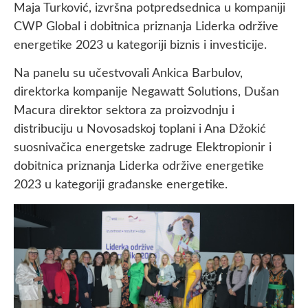
Maja Turković, izvršna potpredsednica u kompaniji
CWP Global i dobitnica priznanja Liderka održive
energetike 2023 u kategoriji biznis i investicije.
Na panelu su učestvovali Ankica Barbulov,
direktorka kompanije Negawatt Solutions, Dušan
Macura direktor sektora za proizvodnju i
distribuciju u Novosadskoj toplani i Ana Džokić
suosnivačica energetske zadruge Elektropionir i
dobitnica priznanja Liderka održive energetike
2023 u kategoriji građanske energetike.