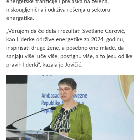
energetske tranzicije i prelaska na zelena,
niskougljenična i održiva rešenja u sektoru
energetike.
„Verujem da će dela i rezultati Svetlane Cerović,
kao Liderke održive energetike za 2024. godinu,
inspirisati druge žene, a posebno one mlade, da
sanjaju više, uče više, postignu više, a to jesu odlike
pravih liderki“, kazala je Jovičić.