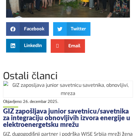
Facebook
Twitter
LinkedIn
Email
Ostali članci
Objavljeno:
26. decembar 2025.
GIZ zapošljava junior savetnicu/savetnika
za integraciju obnovljivih izvora energije u
elektroenergetsku mrežu
GIZ, dugogodišnji partner i podrška WISE Srbija mreži žena