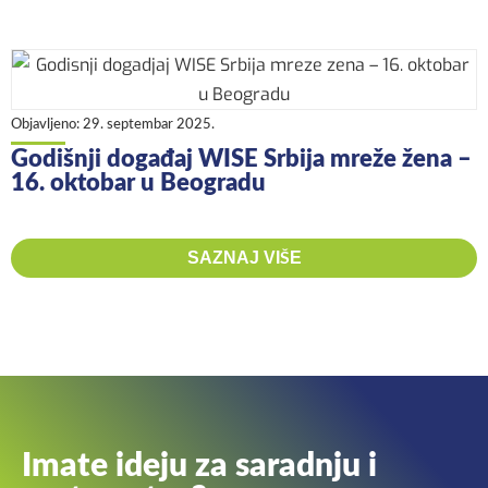
Objavljeno:
29. septembar 2025.
Godišnji događaj WISE Srbija mreže žena –
16. oktobar u Beogradu
SAZNAJ VIŠE
Imate ideju za saradnju i