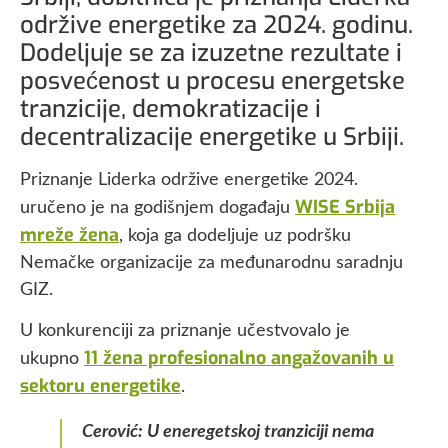
održive energetike za 2024. godinu.
Dodeljuje se za izuzetne rezultate i
posvećenost u procesu energetske
tranzicije, demokratizacije i
decentralizacije energetike u Srbiji.
Priznanje Liderka održive energetike 2024.
WISE Srbija
uručeno je na godišnjem događaju
mreže žena
, koja ga dodeljuje uz podršku
Nemačke organizacije za međunarodnu saradnju
GIZ.
U konkurenciji za priznanje učestvovalo je
11 žena profesionalno angažovanih u
ukupno
sektoru energetike
.
Cerović: U eneregetskoj tranziciji nema