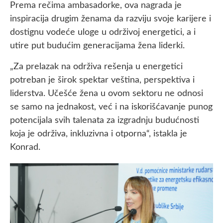
Prema rečima ambasadorke, ova nagrada je
inspiracija drugim ženama da razviju svoje karijere i
dostignu vodeće uloge u održivoj energetici, a i
utire put budućim generacijama žena liderki.
„Za prelazak na održiva rešenja u energetici
potreban je širok spektar veština, perspektiva i
liderstva. Učešće žena u ovom sektoru ne odnosi
se samo na jednakost, već i na iskorišćavanje punog
potencijala svih talenata za izgradnju budućnosti
koja je održiva, inkluzivna i otporna“, istakla je
Konrad.