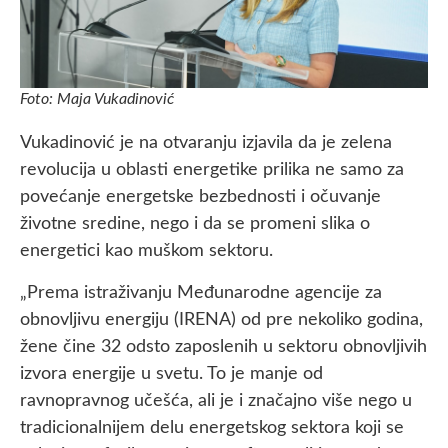
Foto: Maja Vukadinović
Vukadinović je na otvaranju izjavila da je zelena
revolucija u oblasti energetike prilika ne samo za
povećanje energetske bezbednosti i očuvanje
životne sredine, nego i da se promeni slika o
energetici kao muškom sektoru.
„Prema istraživanju Međunarodne agencije za
obnovljivu energiju (IRENA) od pre nekoliko godina,
žene čine 32 odsto zaposlenih u sektoru obnovljivih
izvora energije u svetu. To je manje od
ravnopravnog učešća, ali je i značajno više nego u
tradicionalnijem delu energetskog sektora koji se