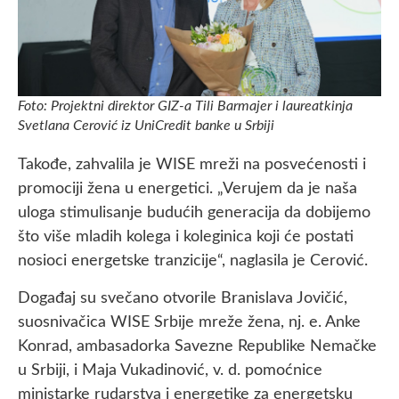
Foto: Projektni direktor GIZ-a Tili Barmajer i laureatkinja
Svetlana Cerović iz UniCredit banke u Srbiji
Takođe, zahvalila je WISE mreži na posvećenosti i
promociji žena u energetici. „Verujem da je naša
uloga stimulisanje budućih generacija da dobijemo
što više mladih kolega i koleginica koji će postati
nosioci energetske tranzicije“, naglasila je Cerović.
Događaj su svečano otvorile Branislava Jovičić,
suosnivačica WISE Srbije mreže žena, nj. e. Anke
Konrad, ambasadorka Savezne Republike Nemačke
u Srbiji, i Maja Vukadinović, v. d. pomoćnice
ministarke rudarstva i energetike za energetsku