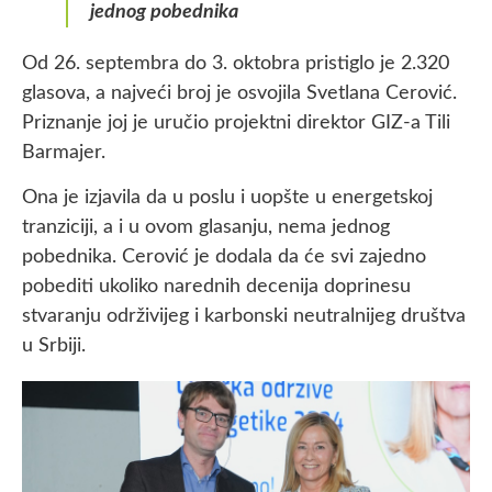
jednog pobednika
Od 26. septembra do 3. oktobra pristiglo je 2.320
glasova, a najveći broj je osvojila Svetlana Cerović.
Priznanje joj je uručio projektni direktor GIZ-a Tili
Barmajer.
Ona je izjavila da u poslu i uopšte u energetskoj
tranziciji, a i u ovom glasanju, nema jednog
pobednika. Cerović je dodala da će svi zajedno
pobediti ukoliko narednih decenija doprinesu
stvaranju održivijeg i karbonski neutralnijeg društva
u Srbiji.