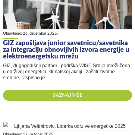
Objavljeno:
26. decembar 2025.
GIZ zapošljava junior savetnicu/savetnika
za integraciju obnovljivih izvora energije u
elektroenergetsku mrežu
GIZ, dugogodišnji partner i podrška WISE Srbija mreži žena
u održivoj energetici, klimatskoj akciji i zaštiti životne
sredine, raspisao je
SAZNAJ VIŠE
Objavljeno:
17. oktobar 2025.