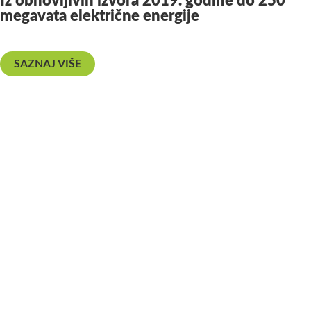
Iz obnovljivih izvora 2019. godine do 250
megavata električne energije
SAZNAJ VIŠE