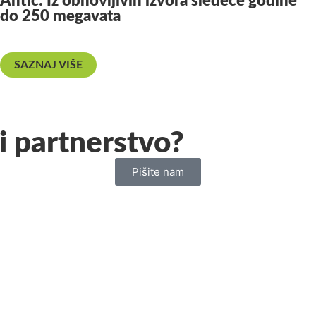
Antić: Iz obnovljivih izvora sledeće godine
do 250 megavata
SAZNAJ VIŠE
i partnerstvo?
Pišite nam