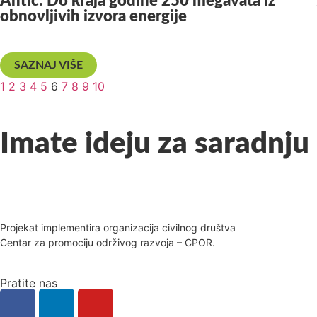
Antić: Do kraja godine 250 megavata iz
obnovljivih izvora energije
SAZNAJ VIŠE
1
2
3
4
5
6
7
8
9
10
Imate ideju za saradnju 
Projekat implementira organizacija civilnog društva
Centar za promociju održivog razvoja – CPOR.
Pratite nas