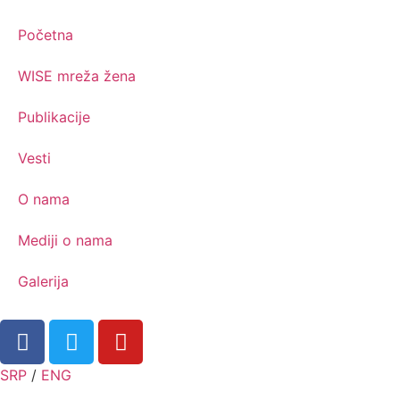
Početna
WISE mreža žena
Publikacije
Vesti
O nama
Mediji o nama
Galerija
SRP
/
ENG