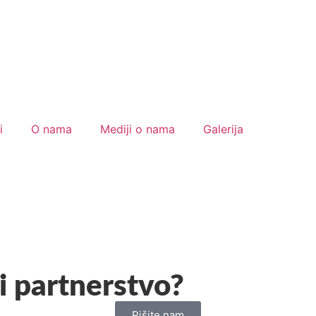
i
O nama
Mediji o nama
Galerija
i partnerstvo?
Pišite nam