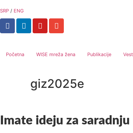
SRP
/
ENG
Početna
WISE mreža žena
Publikacije
Vest
giz2025e
Imate ideju za saradnju 