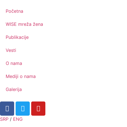
Početna
WISE mreža žena
Publikacije
Vesti
O nama
Mediji o nama
Galerija
SRP
/
ENG