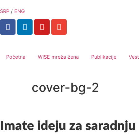
SRP
/
ENG
Početna
WISE mreža žena
Publikacije
Vest
cover-bg-2
Imate ideju za saradnju 