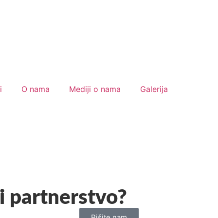
i
O nama
Mediji o nama
Galerija
i partnerstvo?
Pišite nam