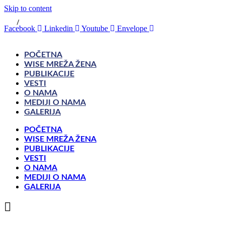
Skip to content
SRP
/
ENG
Facebook
Linkedin
Youtube
Envelope
POČETNA
WISE MREŽA ŽENA
PUBLIKACIJE
VESTI
O NAMA
MEDIJI O NAMA
GALERIJA
POČETNA
WISE MREŽA ŽENA
PUBLIKACIJE
VESTI
O NAMA
MEDIJI O NAMA
GALERIJA