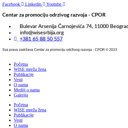
Facebook
Linkedin
Youtube
Centar za promociju odrzivog razvoja - CPOR
Bulevar Arsenija Čarnojevića 74, 11000 Beogra
info@wisesrbija.org
+381 65 88 50 557
Sva prava zadržava Centar za promociju održivog razvoja - CPOR © 2023
Početna
WISE mreža žena
Publikacije
Vesti
O nama
Mediji o nama
Galerija
Početna
WISE mreža žena
Publikacije
Vesti
O nama