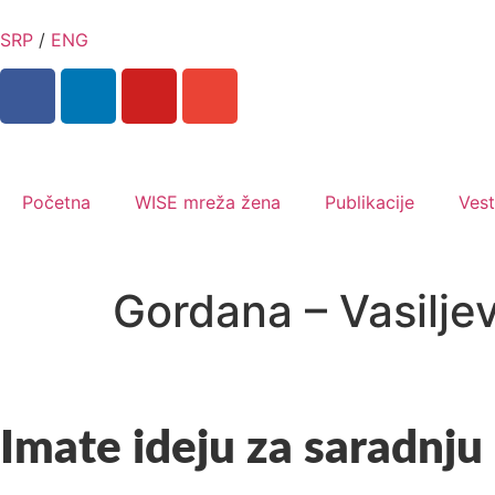
SRP
/
ENG
Početna
WISE mreža žena
Publikacije
Vest
Gordana – Vasiljev
Imate ideju za saradnju 