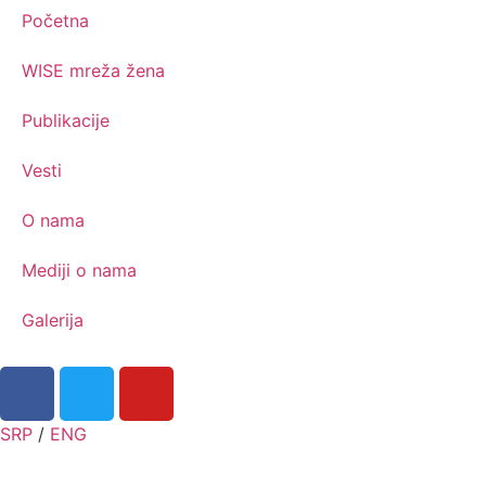
Početna
WISE mreža žena
Publikacije
Vesti
O nama
Mediji o nama
Galerija
SRP
/
ENG