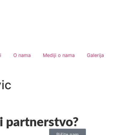
i
O nama
Mediji o nama
Galerija
ic
i partnerstvo?
Pišite nam