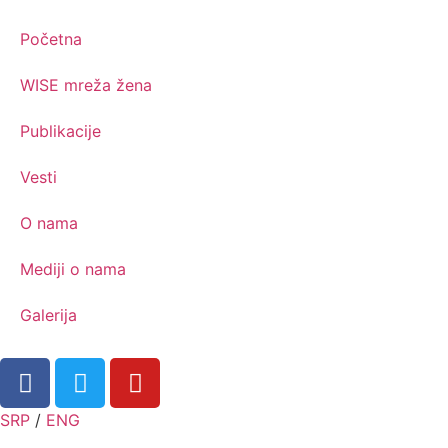
Početna
WISE mreža žena
Publikacije
Vesti
O nama
Mediji o nama
Galerija
SRP
/
ENG