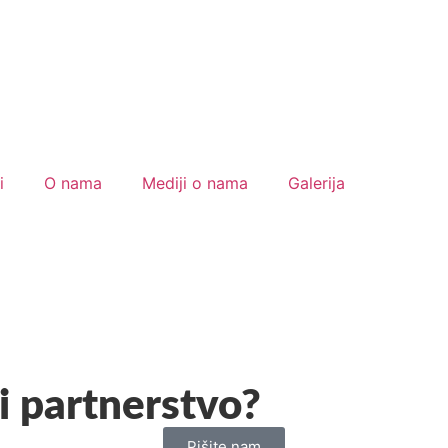
i
O nama
Mediji o nama
Galerija
i partnerstvo?
Pišite nam