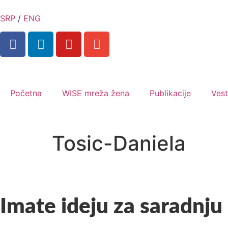
SRP
/
ENG
Početna
WISE mreža žena
Publikacije
Vest
Tosic-Daniela
Imate ideju za saradnju 