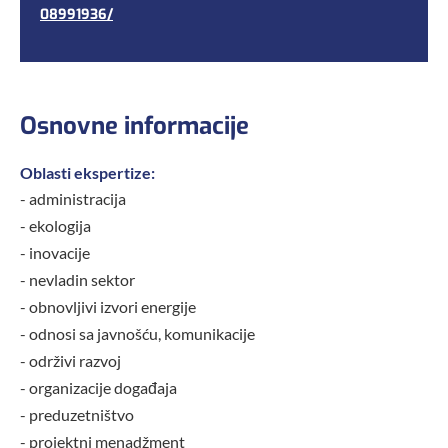
08991936/
Osnovne informacije
Oblasti ekspertize:
- administracija
- ekologija
- inovacije
- nevladin sektor
- obnovljivi izvori energije
- odnosi sa javnošću, komunikacije
- održivi razvoj
- organizacije događaja
- preduzetništvo
- projektni menadžment