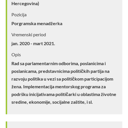
Hercegovina)
Pozicija
Porgramska menadžerka
Vremenski period
jan. 2020 - mart 2021.
Opis
Rad sa parlamentarnim odborima, poslanicima i
poslanicama, predstavnicima političkih partija na
razvoju politika u vezi sa političkom participacijom
žena. Implementacija mentorskog programa za
podršku inicijativama političarki u oblastima životne
sredine, ekonomije, socijalne zaštite, i sl.