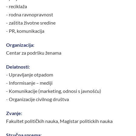
- reciklaža
- rodna ravnopravnost
- zaštita životne sredine
- PR, komunikacija
Organizacija:
Centar za podršku ženama
Delatnosti:
- Upravljanje otpadom
- Informisanje – mediji
- Komunikacije (marketing, odnosi s javnošću)
- Organizacije civilnog društva
Zvanje:
Fakultet političkih nauka, Magistar politickih nauka
Stručna sprema: