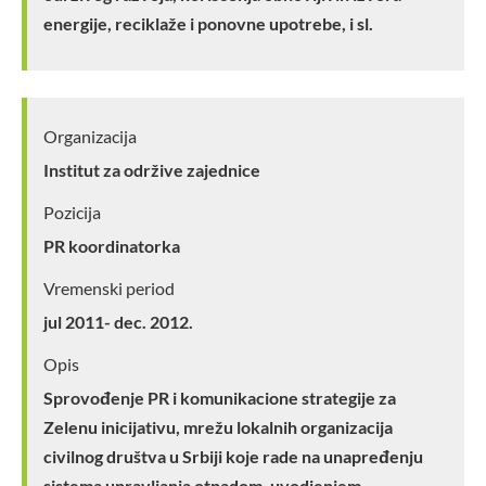
energije, reciklaže i ponovne upotrebe, i sl.
Organizacija
Institut za održive zajednice
Pozicija
PR koordinatorka
Vremenski period
jul 2011- dec. 2012.
Opis
Sprovođenje PR i komunikacione strategije za
Zelenu inicijativu, mrežu lokalnih organizacija
civilnog društva u Srbiji koje rade na unapređenju
sistema upravljanja otpadom, uvodjenjem