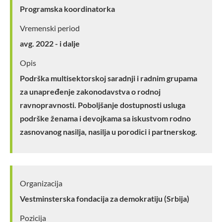
Programska koordinatorka
Vremenski period
avg. 2022 - i dalje
Opis
Podrška multisektorskoj saradnji i radnim grupama
za unapređenje zakonodavstva o rodnoj
ravnopravnosti. Poboljšanje dostupnosti usluga
podrške ženama i devojkama sa iskustvom rodno
zasnovanog nasilja, nasilja u porodici i partnerskog.
Organizacija
Vestminsterska fondacija za demokratiju (Srbija)
Pozicija