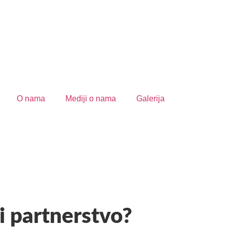
O nama
Mediji o nama
Galerija
i partnerstvo?