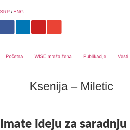
SRP
/
ENG
Početna
WISE mreža žena
Publikacije
Vesti
Ksenija – Miletic
Imate ideju za saradnju 