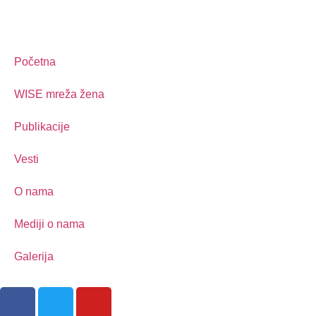
Početna
WISE mreža žena
Publikacije
Vesti
O nama
Mediji o nama
Galerija