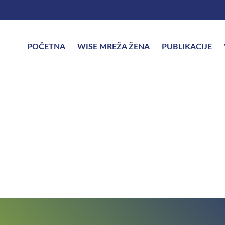
POČETNA
WISE MREŽA ŽENA
PUBLIKACIJE