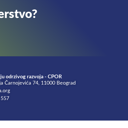
erstvo?
ju odrzivog razvoja - CPOR
ja Čarnojevića 74, 11000 Beograd
a.org
 557