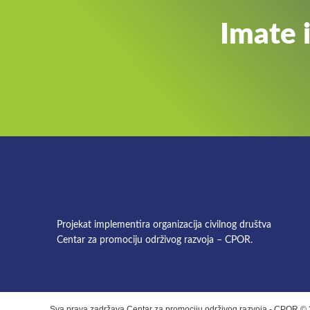
Imate 
Projekat implementira organizacija civilnog društva
Centar za promociju održivog razvoja – CPOR.
Sva prava zadržava Centar za promociju održivog razvoja - CPOR ©