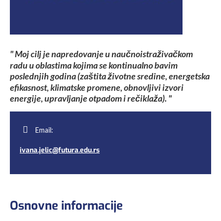
" Moj cilj je napredovanje u naučnoistraživačkom
radu u oblastima kojima se kontinualno bavim
poslednjih godina (zaštita životne sredine, energetska
efikasnost, klimatske promene, obnovljivi izvori
energije, upravljanje otpadom i rečiklaža). "
Email:
ivana.jelic@futura.edu.rs
Osnovne informacije