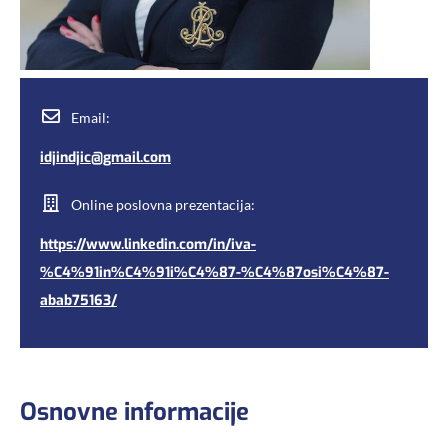
Email:
idjindjic@gmail.com
Online poslovna prezentacija:
https://www.linkedin.com/in/iva-
%C4%91in%C4%91i%C4%87-%C4%87osi%C4%87-
abab75163/
Osnovne informacije