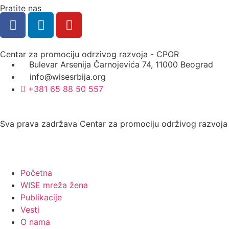
Pratite nas
Centar za promociju odrzivog razvoja - CPOR
Bulevar Arsenija Čarnojevića 74, 11000 Beograd
info@wisesrbija.org
+381 65 88 50 557
Sva prava zadržava Centar za promociju održivog razvoj
Početna
WISE mreža žena
Publikacije
Vesti
O nama