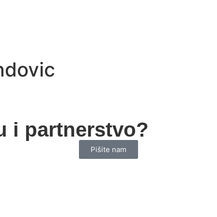
ndovic
u i partnerstvo?
Pišite nam