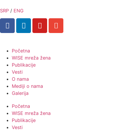
SRP
/
ENG
Početna
WISE mreža žena
Publikacije
Vesti
O nama
Mediji o nama
Galerija
Početna
WISE mreža žena
Publikacije
Vesti