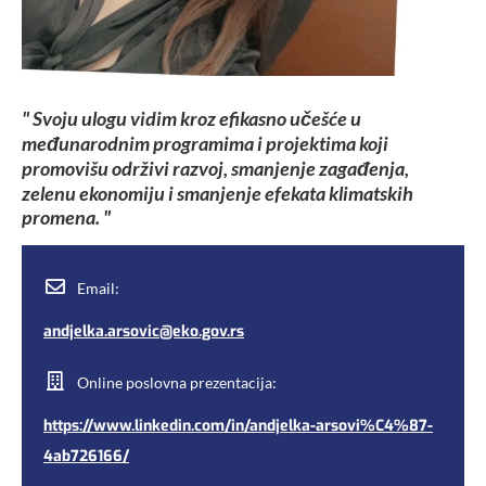
" Svoju ulogu vidim kroz efikasno učešće u
međunarodnim programima i projektima koji
promovišu održivi razvoj, smanjenje zagađenja,
zelenu ekonomiju i smanjenje efekata klimatskih
promena. "
Email:
andjelka.arsovic@eko.gov.rs
Online poslovna prezentacija:
https://www.linkedin.com/in/andjelka-arsovi%C4%87-
4ab726166/