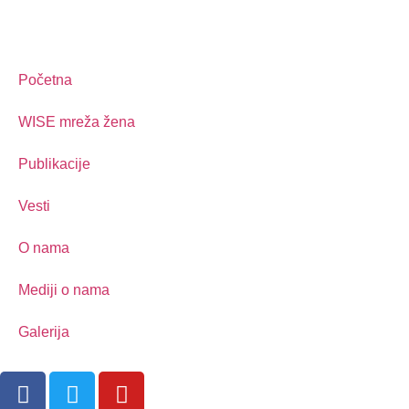
Početna
WISE mreža žena
Publikacije
Vesti
O nama
Mediji o nama
Galerija