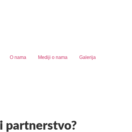
O nama
Mediji o nama
Galerija
i partnerstvo?