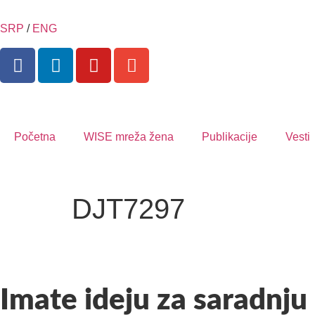
SRP
/
ENG
Početna
WISE mreža žena
Publikacije
Vesti
DJT7297
Imate ideju za saradnju 