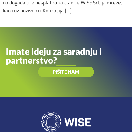
na događaju je besplatno za članice WISE Srbija mreže,
kao i uz pozivnicu. Kotizacija […]
Imate ideju za saradnju i
partnerstvo?
PIŠITE NAM