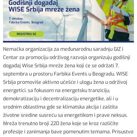
Nemačka organizacija za međunarodnu saradnju GIZ i
Centar za promociju održivog razvoja organizuju godišnji
događaj Wise Srbija mreže žena koji će se održati 7.
septembra u prostoru Farbika Events u Beogradu. WISE
Srbija promoviše aktivno učešće i ulogu žena u održivoj
energetici, sa fokusom na energetsku tranziciju,
demokratizaciju i decentralizaciju energetike, ali i u
srodnim oblastima gde se klimatska akcija i zaštita
životne sredine susreću sa energetikom i prave neksus.
Mreža trenutno broji 220 žena koje se kroz različite
profesije i zanimanja bave pomenutim temama. Prisustvo