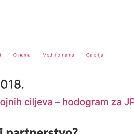
i
O nama
Mediji o nama
Galerija
2018.
ojnih ciljeva – hodogram za J
i partnerstvo?