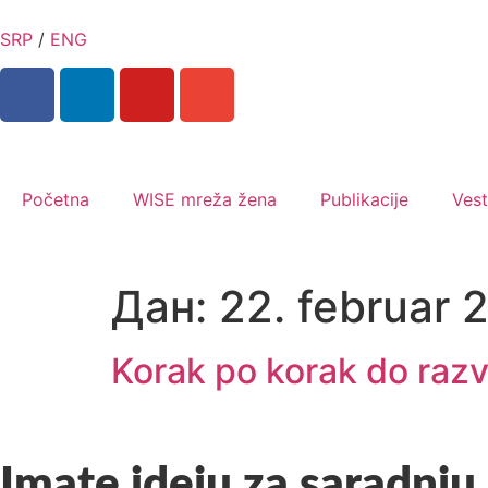
SRP
/
ENG
Početna
WISE mreža žena
Publikacije
Vest
Дан:
22. februar 
Korak po korak do razv
Imate ideju za saradnju 