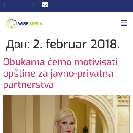
Дан:
2. februar 2018.
Obukama ćemo motivisati
opštine za javno-privatna
partnerstva