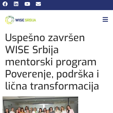
Uspešno završen
WISE Srbija
mentorski program
Poverenje, podrška i
lična transformacija